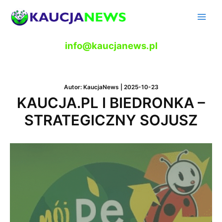
Skip
to
Main
content
Men
info@kaucjanews.pl
Autor:
KaucjaNews
|
2025-10-23
KAUCJA.PL I BIEDRONKA –
STRATEGICZNY SOJUSZ