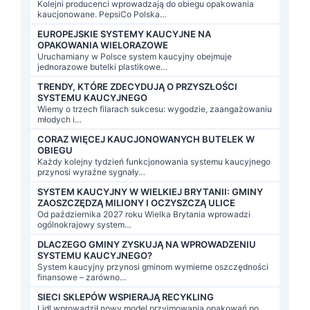
Kolejni producenci wprowadzają do obiegu opakowania
kaucjonowane. PepsiCo Polska…
EUROPEJSKIE SYSTEMY KAUCYJNE NA
OPAKOWANIA WIELORAZOWE
Uruchamiany w Polsce system kaucyjny obejmuje
jednorazowe butelki plastikowe…
TRENDY, KTÓRE ZDECYDUJĄ O PRZYSZŁOŚCI
SYSTEMU KAUCYJNEGO
Wiemy o trzech filarach sukcesu: wygodzie, zaangażowaniu
młodych i…
CORAZ WIĘCEJ KAUCJONOWANYCH BUTELEK W
OBIEGU
Każdy kolejny tydzień funkcjonowania systemu kaucyjnego
przynosi wyraźne sygnały…
SYSTEM KAUCYJNY W WIELKIEJ BRYTANII: GMINY
ZAOSZCZĘDZĄ MILIONY I OCZYSZCZĄ ULICE
Od października 2027 roku Wielka Brytania wprowadzi
ogólnokrajowy system…
DLACZEGO GMINY ZYSKUJĄ NA WPROWADZENIU
SYSTEMU KAUCYJNEGO?
System kaucyjny przynosi gminom wymierne oszczędności
finansowe – zarówno…
SIECI SKLEPÓW WSPIERAJĄ RECYKLING
Lidl wprowadził nowy model przyjmowania opakowań po