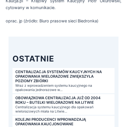
Kaucja.pl – Krajowy System Kaucyjny Piotr Okurowski,
cytowany w komunikacie.
oprac. jp (źródło: Biuro prasowe sieci Biedronka)
OSTATNIE
CENTRALIZACJA SYSTEMÓW KAUCYJNYCH NA
OPAKOWANIA WIELORAZOWE ZWIĘKSZYŁA
POZIOMY ZBIÓRKI
Wraz z wprowadzeniem systemu kaucyjnego na
opakowania jednorazowe w…
OBOWIĄZKOWA CENTRALIZACJA JUŻ OD 2004
ROKU – BUTELKI WIELORAZOWE NA LITWIE
Centralizacja systemu kaucyjnego dla opakowań
wielorazowych miała na Litwie…
KOLEJNI PRODUCENCI WPROWADZAJĄ
OPAKOWANIA KAUCJONOWANE