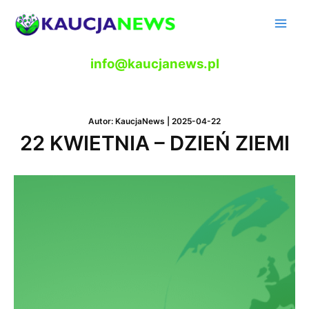
Skip
to
Main
content
Men
info@kaucjanews.pl
Autor:
KaucjaNews
|
2025-04-22
22 KWIETNIA – DZIEŃ ZIEMI