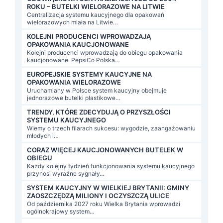
ROKU – BUTELKI WIELORAZOWE NA LITWIE
Centralizacja systemu kaucyjnego dla opakowań
wielorazowych miała na Litwie…
KOLEJNI PRODUCENCI WPROWADZAJĄ
OPAKOWANIA KAUCJONOWANE
Kolejni producenci wprowadzają do obiegu opakowania
kaucjonowane. PepsiCo Polska…
EUROPEJSKIE SYSTEMY KAUCYJNE NA
OPAKOWANIA WIELORAZOWE
Uruchamiany w Polsce system kaucyjny obejmuje
jednorazowe butelki plastikowe…
TRENDY, KTÓRE ZDECYDUJĄ O PRZYSZŁOŚCI
SYSTEMU KAUCYJNEGO
Wiemy o trzech filarach sukcesu: wygodzie, zaangażowaniu
młodych i…
CORAZ WIĘCEJ KAUCJONOWANYCH BUTELEK W
OBIEGU
Każdy kolejny tydzień funkcjonowania systemu kaucyjnego
przynosi wyraźne sygnały…
SYSTEM KAUCYJNY W WIELKIEJ BRYTANII: GMINY
ZAOSZCZĘDZĄ MILIONY I OCZYSZCZĄ ULICE
Od października 2027 roku Wielka Brytania wprowadzi
ogólnokrajowy system…