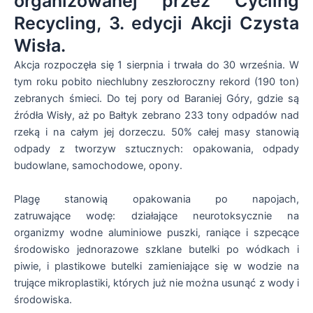
organizowanej przez Cycling
Recycling, 3. edycji Akcji Czysta
Wisła.
Akcja rozpoczęła się 1 sierpnia i trwała do 30 września. W
tym roku pobito niechlubny zeszłoroczny rekord (190 ton)
zebranych śmieci. Do tej pory od Baraniej Góry, gdzie są
źródła Wisły, aż po Bałtyk zebrano 233 tony odpadów nad
rzeką i na całym jej dorzeczu. 50% całej masy stanowią
odpady z tworzyw sztucznych: opakowania, odpady
budowlane, samochodowe, opony.
Plagę stanowią opakowania po napojach,
zatruwające wodę: działające neurotoksycznie na
organizmy wodne aluminiowe puszki, raniące i szpecące
środowisko jednorazowe szklane butelki po wódkach i
piwie, i plastikowe butelki zamieniające się w wodzie na
trujące mikroplastiki, których już nie można usunąć z wody i
środowiska.