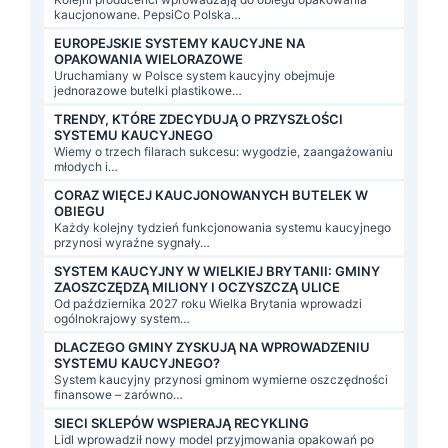
kaucjonowane. PepsiCo Polska…
EUROPEJSKIE SYSTEMY KAUCYJNE NA
OPAKOWANIA WIELORAZOWE
Uruchamiany w Polsce system kaucyjny obejmuje
jednorazowe butelki plastikowe…
TRENDY, KTÓRE ZDECYDUJĄ O PRZYSZŁOŚCI
SYSTEMU KAUCYJNEGO
Wiemy o trzech filarach sukcesu: wygodzie, zaangażowaniu
młodych i…
CORAZ WIĘCEJ KAUCJONOWANYCH BUTELEK W
OBIEGU
Każdy kolejny tydzień funkcjonowania systemu kaucyjnego
przynosi wyraźne sygnały…
SYSTEM KAUCYJNY W WIELKIEJ BRYTANII: GMINY
ZAOSZCZĘDZĄ MILIONY I OCZYSZCZĄ ULICE
Od października 2027 roku Wielka Brytania wprowadzi
ogólnokrajowy system…
DLACZEGO GMINY ZYSKUJĄ NA WPROWADZENIU
SYSTEMU KAUCYJNEGO?
System kaucyjny przynosi gminom wymierne oszczędności
finansowe – zarówno…
SIECI SKLEPÓW WSPIERAJĄ RECYKLING
Lidl wprowadził nowy model przyjmowania opakowań po