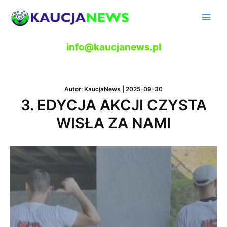
Skip
to
Main
content
Men
info@kaucjanews.pl
Autor:
KaucjaNews
|
2025-09-30
3. EDYCJA AKCJI CZYSTA
WISŁA ZA NAMI