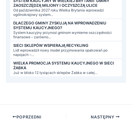
SYSTEM KAUCYJNY W WIELKIEJ BRYTANII: GMINY
ZAOSZCZĘDZĄ MILIONY I OCZYSZCZĄ ULICE
Od października 2027 roku Wielka Brytania wprowadzi
ogólnokrajowy system…
DLACZEGO GMINY ZYSKUJĄ NA WPROWADZENIU
SYSTEMU KAUCYJNEGO?
System kaucyjny przynosi gminom wymierne oszczędności
finansowe – zarówno…
SIECI SKLEPÓW WSPIERAJĄ RECYKLING
Lidl wprowadził nowy model przyjmowania opakowań po
napojach –…
WIELKA PROMOCJA SYSTEMU KAUCYJNEGO W SIECI
ŻABKA
Już w blisko 12 tysiącach sklepów Żabka w całej…
Post
POPRZEDNI
NASTĘPNY
navigation