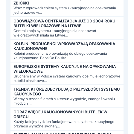
ZBIÓRKI
Wraz z wprowadzeniem systemu kaucyjnego na opakowania
jednorazowe w…
OBOWIĄZKOWA CENTRALIZACJA JUŻ OD 2004 ROKU –
BUTELKI WIELORAZOWE NA LITWIE
Centralizacja systemu kaucyjnego dla opakowań
wielorazowych miała na Litwie…
KOLEJNI PRODUCENCI WPROWADZAJĄ OPAKOWANIA
KAUCJONOWANE
Kolejni producenci wprowadzają do obiegu opakowania
kaucjonowane. PepsiCo Polska…
EUROPEJSKIE SYSTEMY KAUCYJNE NA OPAKOWANIA
WIELORAZOWE
Uruchamiany w Polsce system kaucyjny obejmuje jednorazowe
butelki plastikowe…
TRENDY, KTÓRE ZDECYDUJĄ O PRZYSZŁOŚCI SYSTEMU
KAUCYJNEGO
Wiemy o trzech filarach sukcesu: wygodzie, zaangażowaniu
młodych i…
CORAZ WIĘCEJ KAUCJONOWANYCH BUTELEK W
OBIEGU
Każdy kolejny tydzień funkcjonowania systemu kaucyjnego
przynosi wyraźne sygnały…