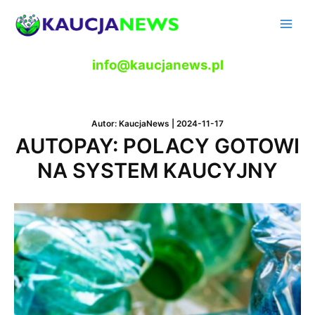
Skip
to
Main
content
Men
info@kaucjanews.pl
Autor:
KaucjaNews
|
2024-11-17
AUTOPAY: POLACY GOTOWI
NA SYSTEM KAUCYJNY