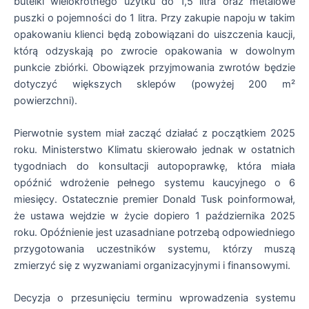
butelki wielokrotnego użytku do 1,5 litra oraz metalowe
puszki o pojemności do 1 litra. Przy zakupie napoju w takim
opakowaniu klienci będą zobowiązani do uiszczenia kaucji,
którą odzyskają po zwrocie opakowania w dowolnym
punkcie zbiórki. Obowiązek przyjmowania zwrotów będzie
dotyczyć większych sklepów (powyżej 200 m²
powierzchni).
Pierwotnie system miał zacząć działać z początkiem 2025
roku. Ministerstwo Klimatu skierowało jednak w ostatnich
tygodniach do konsultacji autopoprawkę, która miała
opóźnić wdrożenie pełnego systemu kaucyjnego o 6
miesięcy. Ostatecznie premier Donald Tusk poinformował,
że ustawa wejdzie w życie dopiero 1 października 2025
roku. Opóźnienie jest uzasadniane potrzebą odpowiedniego
przygotowania uczestników systemu, którzy muszą
zmierzyć się z wyzwaniami organizacyjnymi i finansowymi.
Decyzja o przesunięciu terminu wprowadzenia systemu