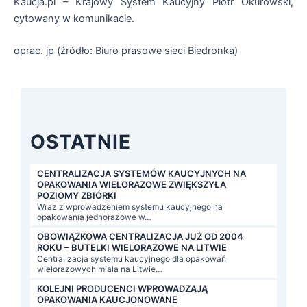
Kaucja.pl – Krajowy System Kaucyjny Piotr Okurowski,
cytowany w komunikacie.
oprac. jp (źródło: Biuro prasowe sieci Biedronka)
OSTATNIE
CENTRALIZACJA SYSTEMÓW KAUCYJNYCH NA
OPAKOWANIA WIELORAZOWE ZWIĘKSZYŁA
POZIOMY ZBIÓRKI
Wraz z wprowadzeniem systemu kaucyjnego na
opakowania jednorazowe w…
OBOWIĄZKOWA CENTRALIZACJA JUŻ OD 2004
ROKU – BUTELKI WIELORAZOWE NA LITWIE
Centralizacja systemu kaucyjnego dla opakowań
wielorazowych miała na Litwie…
KOLEJNI PRODUCENCI WPROWADZAJĄ
OPAKOWANIA KAUCJONOWANE