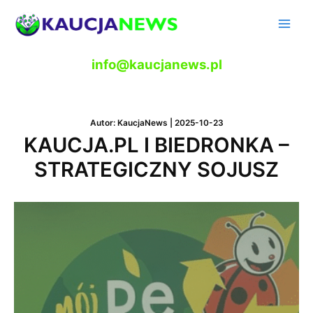
Skip
to
Main
content
Men
info@kaucjanews.pl
Autor:
KaucjaNews
|
2025-10-23
KAUCJA.PL I BIEDRONKA –
STRATEGICZNY SOJUSZ