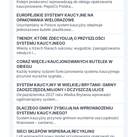
Kolejni producenci wprowadzają do obiegu opakowania
kaucjonowane. PepsiCo Polska…
EUROPEJSKIE SYSTEMY KAUCYJNE NA
OPAKOWANIA WIELORAZOWE
Uruchamiany w Polsce system kaucyjny obejmuje
jednorazowe butelki plastikowe…
TRENDY, KTÓRE ZDECYDUJĄ O PRZYSZŁOŚCI
SYSTEMU KAUCYJNEGO
Wiemy o trzech filarach sukcesu: wygodzie, zaangażowaniu
młodych i…
CORAZ WIĘCEJ KAUCJONOWANYCH BUTELEK W
OBIEGU
Każdy kolejny tydzień funkcjonowania systemu kaucyjnego
przynosi wyraźne sygnały…
SYSTEM KAUCYJNY W WIELKIEJ BRYTANII: GMINY
ZAOSZCZĘDZĄ MILIONY I OCZYSZCZĄ ULICE
Od października 2027 roku Wielka Brytania wprowadzi
ogólnokrajowy system…
DLACZEGO GMINY ZYSKUJĄ NA WPROWADZENIU
SYSTEMU KAUCYJNEGO?
System kaucyjny przynosi gminom wymierne oszczędności
finansowe – zarówno…
SIECI SKLEPÓW WSPIERAJĄ RECYKLING
Lidl wprowadził nowy model przyjmowania opakowań po