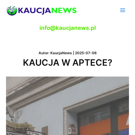
Skip
to
Main
content
Men
info@kaucjanews.pl
Autor:
KaucjaNews
|
2025-07-06
KAUCJA W APTECE?