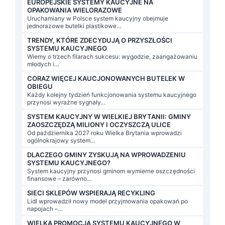
EUROPEJSKIE SYSTEMY KAUCYJNE NA
OPAKOWANIA WIELORAZOWE
Uruchamiany w Polsce system kaucyjny obejmuje
jednorazowe butelki plastikowe…
TRENDY, KTÓRE ZDECYDUJĄ O PRZYSZŁOŚCI
SYSTEMU KAUCYJNEGO
Wiemy o trzech filarach sukcesu: wygodzie, zaangażowaniu
młodych i…
CORAZ WIĘCEJ KAUCJONOWANYCH BUTELEK W
OBIEGU
Każdy kolejny tydzień funkcjonowania systemu kaucyjnego
przynosi wyraźne sygnały…
SYSTEM KAUCYJNY W WIELKIEJ BRYTANII: GMINY
ZAOSZCZĘDZĄ MILIONY I OCZYSZCZĄ ULICE
Od października 2027 roku Wielka Brytania wprowadzi
ogólnokrajowy system…
DLACZEGO GMINY ZYSKUJĄ NA WPROWADZENIU
SYSTEMU KAUCYJNEGO?
System kaucyjny przynosi gminom wymierne oszczędności
finansowe – zarówno…
SIECI SKLEPÓW WSPIERAJĄ RECYKLING
Lidl wprowadził nowy model przyjmowania opakowań po
napojach –…
WIELKA PROMOCJA SYSTEMU KAUCYJNEGO W