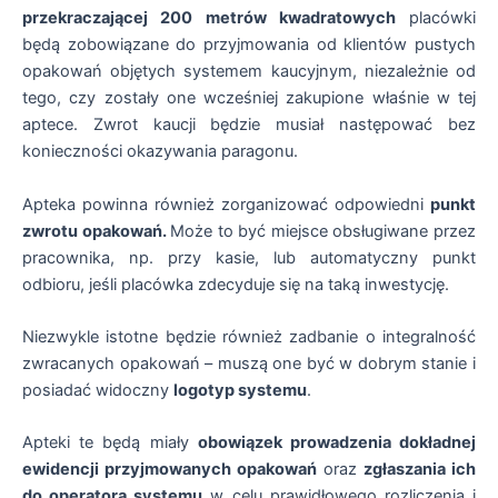
przekraczającej 200 metrów kwadratowych
placówki
będą zobowiązane do przyjmowania od klientów pustych
opakowań objętych systemem kaucyjnym, niezależnie od
tego, czy zostały one wcześniej zakupione właśnie w tej
aptece. Zwrot kaucji będzie musiał następować bez
konieczności okazywania paragonu.
Apteka powinna również zorganizować odpowiedni
punkt
zwrotu opakowań.
Może to być miejsce obsługiwane przez
pracownika, np. przy kasie, lub automatyczny punkt
odbioru, jeśli placówka zdecyduje się na taką inwestycję.
Niezwykle istotne będzie również zadbanie o integralność
zwracanych opakowań – muszą one być w dobrym stanie i
posiadać widoczny
logotyp systemu
.
Apteki te będą miały
obowiązek prowadzenia dokładnej
ewidencji przyjmowanych opakowań
oraz
zgłaszania ich
do operatora systemu
w celu prawidłowego rozliczenia i