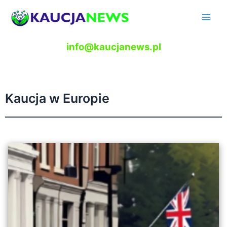
Skip
to
Main
content
Men
info@kaucjanews.pl
Kaucja w Europie