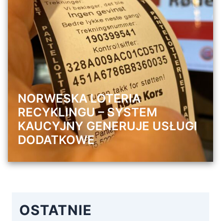
NORWESKA LOTERIA
RECYKLINGU – SYSTEM
KAUCYJNY GENERUJE USŁUGI
DODATKOWE
OSTATNIE