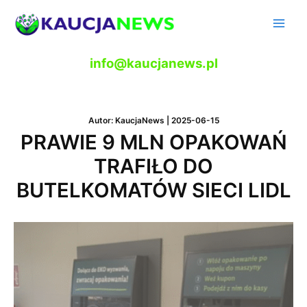
Skip
to
Main
content
Men
info@kaucjanews.pl
Autor:
KaucjaNews
|
2025-06-15
PRAWIE 9 MLN OPAKOWAŃ
TRAFIŁO DO
BUTELKOMATÓW SIECI LIDL