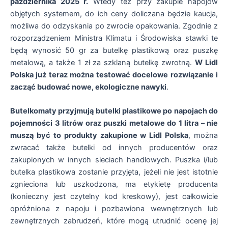
października 2025 r.
Wtedy też przy zakupie napojów
objętych systemem, do ich ceny doliczana będzie kaucja,
możliwa do odzyskania po zwrocie opakowania. Zgodnie z
rozporządzeniem Ministra Klimatu i Środowiska stawki te
będą wynosić 50 gr za butelkę plastikową oraz puszkę
metalową, a także 1 zł za szklaną butelkę zwrotną.
W Lidl
Polska już teraz można testować docelowe rozwiązanie i
zacząć budować nowe, ekologiczne nawyki
.
Butelkomaty przyjmują butelki plastikowe po napojach do
pojemności 3 litrów oraz puszki metalowe do 1 litra – nie
muszą być to produkty zakupione w Lidl Polska
, można
zwracać także butelki od innych producentów oraz
zakupionych w innych sieciach handlowych. Puszka i/lub
butelka plastikowa zostanie przyjęta, jeżeli nie jest istotnie
zgnieciona lub uszkodzona, ma etykietę producenta
(konieczny jest czytelny kod kreskowy), jest całkowicie
opróżniona z napoju i pozbawiona wewnętrznych lub
zewnętrznych zabrudzeń, które mogą utrudnić ocenę jej