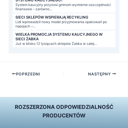
System kaucyjny przynosi gminom wymierne oszczędności
finansowe – zarówno…
SIECI SKLEPÓW WSPIERAJĄ RECYKLING
Lidl wprowadził nowy model przyjmowania opakowań po
napojach –…
WIELKA PROMOCJA SYSTEMU KAUCYJNEGO W
SIECI ŻABKA
Już w blisko 12 tysiącach sklepów Żabka w całej…
Post
POPRZEDNI
NASTĘPNY
navigation
ROZSZERZONA ODPOWIEDZIALNOŚĆ
PRODUCENTÓW