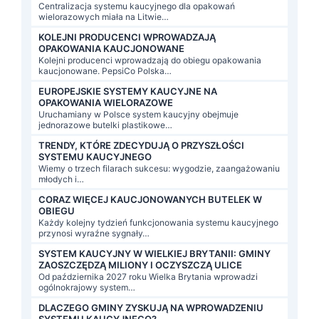
Centralizacja systemu kaucyjnego dla opakowań
wielorazowych miała na Litwie…
KOLEJNI PRODUCENCI WPROWADZAJĄ
OPAKOWANIA KAUCJONOWANE
Kolejni producenci wprowadzają do obiegu opakowania
kaucjonowane. PepsiCo Polska…
EUROPEJSKIE SYSTEMY KAUCYJNE NA
OPAKOWANIA WIELORAZOWE
Uruchamiany w Polsce system kaucyjny obejmuje
jednorazowe butelki plastikowe…
TRENDY, KTÓRE ZDECYDUJĄ O PRZYSZŁOŚCI
SYSTEMU KAUCYJNEGO
Wiemy o trzech filarach sukcesu: wygodzie, zaangażowaniu
młodych i…
CORAZ WIĘCEJ KAUCJONOWANYCH BUTELEK W
OBIEGU
Każdy kolejny tydzień funkcjonowania systemu kaucyjnego
przynosi wyraźne sygnały…
SYSTEM KAUCYJNY W WIELKIEJ BRYTANII: GMINY
ZAOSZCZĘDZĄ MILIONY I OCZYSZCZĄ ULICE
Od października 2027 roku Wielka Brytania wprowadzi
ogólnokrajowy system…
DLACZEGO GMINY ZYSKUJĄ NA WPROWADZENIU
SYSTEMU KAUCYJNEGO?