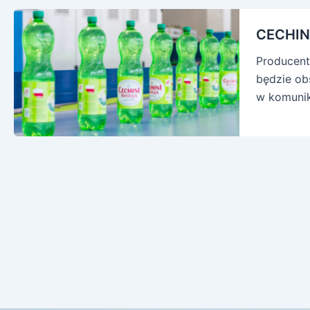
CECHIN
Producent
będzie obs
w komuni