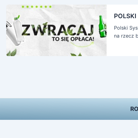
POLSKI
Polski Sy
na rzecz 
RO