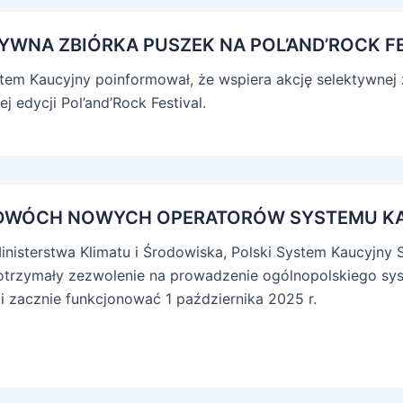
YWNA ZBIÓRKA PUSZEK NA POL’AND’ROCK F
stem Kaucyjny poinformował, że wspiera akcję selektywnej z
j edycji Pol’and’Rock Festival.
DWÓCH NOWYCH OPERATORÓW SYSTEMU K
nisterstwa Klimatu i Środowiska, Polski System Kaucyjny S
otrzymały zezwolenie na prowadzenie ogólnopolskiego sy
i zacznie funkcjonować 1 października 2025 r.