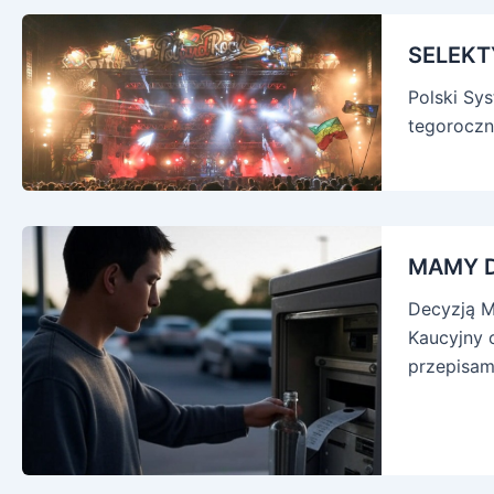
SELEKT
Polski Sy
tegoroczne
MAMY 
Decyzją Mi
Kaucyjny 
przepisam