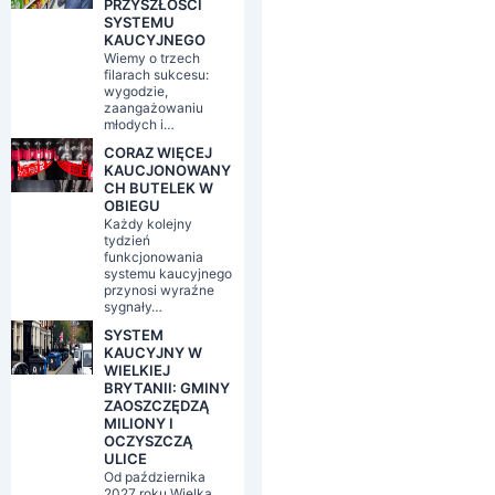
PRZYSZŁOŚCI
SYSTEMU
KAUCYJNEGO
Wiemy o trzech
filarach sukcesu:
wygodzie,
zaangażowaniu
młodych i…
CORAZ WIĘCEJ
KAUCJONOWANY
CH BUTELEK W
OBIEGU
Każdy kolejny
tydzień
funkcjonowania
systemu kaucyjnego
przynosi wyraźne
sygnały…
SYSTEM
KAUCYJNY W
WIELKIEJ
BRYTANII: GMINY
ZAOSZCZĘDZĄ
MILIONY I
OCZYSZCZĄ
ULICE
Od października
2027 roku Wielka