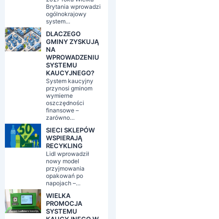
Brytania wprowadzi
ogólnokrajowy
system…
DLACZEGO
GMINY ZYSKUJĄ
NA
WPROWADZENIU
SYSTEMU
KAUCYJNEGO?
System kaucyjny
przynosi gminom
wymierne
oszczędności
finansowe –
zarówno…
SIECI SKLEPÓW
WSPIERAJĄ
RECYKLING
Lidl wprowadził
nowy model
przyjmowania
opakowań po
napojach –…
WIELKA
PROMOCJA
SYSTEMU