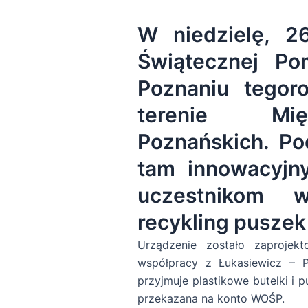
W niedzielę, 26
Świątecznej P
Poznaniu tegor
terenie Mię
Poznańskich. Po
tam innowacyjny
uczestnikom w
recykling puszek 
Urządzenie zostało zaprojek
współpracy z Łukasiewicz – P
przyjmuje plastikowe butelki i 
przekazana na konto WOŚP.