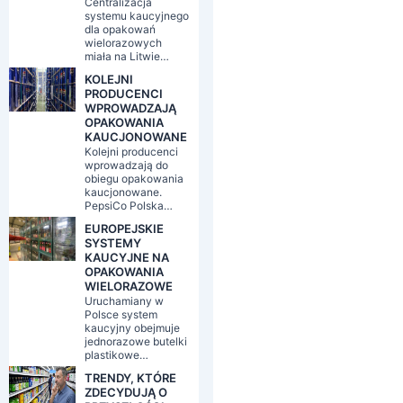
Centralizacja
systemu kaucyjnego
dla opakowań
wielorazowych
miała na Litwie…
KOLEJNI
PRODUCENCI
WPROWADZAJĄ
OPAKOWANIA
KAUCJONOWANE
Kolejni producenci
wprowadzają do
obiegu opakowania
kaucjonowane.
PepsiCo Polska…
EUROPEJSKIE
SYSTEMY
KAUCYJNE NA
OPAKOWANIA
WIELORAZOWE
Uruchamiany w
Polsce system
kaucyjny obejmuje
jednorazowe butelki
plastikowe…
TRENDY, KTÓRE
ZDECYDUJĄ O