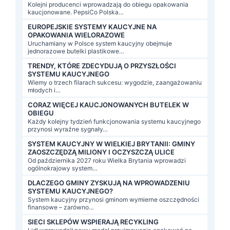
Kolejni producenci wprowadzają do obiegu opakowania
kaucjonowane. PepsiCo Polska…
EUROPEJSKIE SYSTEMY KAUCYJNE NA
OPAKOWANIA WIELORAZOWE
Uruchamiany w Polsce system kaucyjny obejmuje
jednorazowe butelki plastikowe…
TRENDY, KTÓRE ZDECYDUJĄ O PRZYSZŁOŚCI
SYSTEMU KAUCYJNEGO
Wiemy o trzech filarach sukcesu: wygodzie, zaangażowaniu
młodych i…
CORAZ WIĘCEJ KAUCJONOWANYCH BUTELEK W
OBIEGU
Każdy kolejny tydzień funkcjonowania systemu kaucyjnego
przynosi wyraźne sygnały…
SYSTEM KAUCYJNY W WIELKIEJ BRYTANII: GMINY
ZAOSZCZĘDZĄ MILIONY I OCZYSZCZĄ ULICE
Od października 2027 roku Wielka Brytania wprowadzi
ogólnokrajowy system…
DLACZEGO GMINY ZYSKUJĄ NA WPROWADZENIU
SYSTEMU KAUCYJNEGO?
System kaucyjny przynosi gminom wymierne oszczędności
finansowe – zarówno…
SIECI SKLEPÓW WSPIERAJĄ RECYKLING