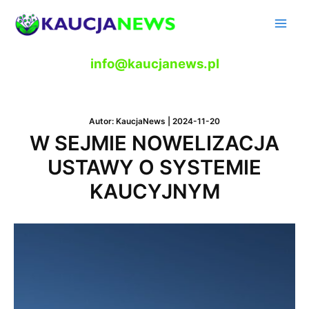
Skip
to
Main
content
Men
info@kaucjanews.pl
Autor:
KaucjaNews
|
2024-11-20
W SEJMIE NOWELIZACJA
USTAWY O SYSTEMIE
KAUCYJNYM